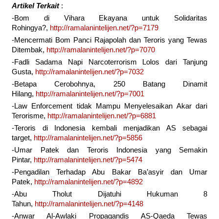
Artikel Terkait
:
-Bom di Vihara Ekayana untuk Solidaritas
Rohingya?,
http://ramalanintelijen.net/?p=7179
-Mencermati Bom Panci Rajapolah dan Teroris yang Tewas
Ditembak,
http://ramalanintelijen.net/?p=7070
-Fadli Sadama Napi Narcoterrorism Lolos dari Tanjung
Gusta,
http://ramalanintelijen.net/?p=7032
-Betapa Cerobohnya, 250 Batang Dinamit
Hilang,
http://ramalanintelijen.net/?p=7001
-Law Enforcement tidak Mampu Menyelesaikan Akar dari
Terorisme,
http://ramalanintelijen.net/?p=6881
-Teroris di Indonesia kembali menjadikan AS sebagai
target,
http://ramalanintelijen.net/?p=5856
-Umar Patek dan Teroris Indonesia yang Semakin
Pintar,
http://ramalanintelijen.net/?p=5474
-Pengadilan Terhadap Abu Bakar Ba’asyir dan Umar
Patek,
http://ramalanintelijen.net/?p=4892
-Abu Tholut Dijatuhi Hukuman 8
Tahun,
http://ramalanintelijen.net/?p=4148
-Anwar Al-Awlaki Propagandis AS-Qaeda Tewas