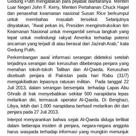
Gedung Putih mengatakan para pejabat diantaranya Menteri
Luar Negeri John F. Kerry, Menteri Pertahanan Chuck Hagel
dan penasehat keamanan nasional Susan Rice berkumpul
untuk membahas masalah tersebut. Selanjutnya
dinyatakan, "Awal pekan ini, Presiden menginstruksikan tim
Keamanan Nasional untuk mengambil semua langkah yang
tepat untuk melindungi rakyat Amerika terhadap potensi
ancaman yang terjadi di atau berasal dari Jazirah Arab," kata
Gedung Putih.
Perkembangan awal informasi serangan dideteksi setelah
terjadinya serangan dan kerusuhan dibeberapa penjara yang
menahan tokoh-tokoh Taliban dan Al-Qaeda. Kerusuhan
disebuah penjara di Pakistan pada hari Rabu (31/7)
mengakibatkan lepasnya ratusan militan. Pada tanggal 22
Juli 2013, dalam serangan bersenjata terhadap Lapas Abu
Ghraib di Irak menyebabkan sekitar 500 narapidana lepas
melarikan diri, termasuk operator Al-Qaeda. Di Benghazi,
Libya, lebih dari 1.000 narapidana berhasil melarikan diri dari
penjara pada 27 Juli 2013.
Interpol menyarankan bahwa sejak Al-Qaeda diduga terlibat
dalam beberapa insiden di penjara, negara-negara anggota
harus waspada terhadap informasi yang mungkin menunjuk