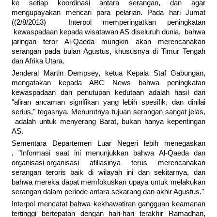
ke setiap koordinasi antara serangan, dan agar
mengupayakan mencari para pelarian. Pada hari Jumat
((2/8/2013) Interpol memperingatkan peningkatan
kewaspadaan kepada wisatawan AS diseluruh dunia, bahwa
jaringan teror Al-Qaeda mungkin akan merencanakan
serangan pada bulan Agustus, khususnya di Timur Tengah
dan Afrika Utara.
Jenderal Martin Dempsey, ketua Kepala Staf Gabungan,
mengatakan kepada ABC News bahwa peningkatan
kewaspadaan dan penutupan kedutaan adalah hasil dari
"aliran ancaman signifikan yang lebih spesifik, dan dinilai
serius," tegasnya. Menurutnya tujuan serangan sangat jelas,
adalah untuk menyerang Barat, bukan hanya kepentingan
AS.
Sementara Departemen Luar Negeri lebih menegaskan
, "Informasi saat ini menunjukkan bahwa Al-Qaeda dan
organisasi-organisasi afiliasinya terus merencanakan
serangan teroris baik di wilayah ini dan sekitarnya, dan
bahwa mereka dapat memfokuskan upaya untuk melakukan
serangan dalam periode antara sekarang dan akhir Agustus."
Interpol mencatat bahwa kekhawatiran gangguan keamanan
tertinggi bertepatan dengan hari-hari terakhir Ramadhan,