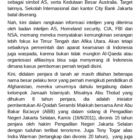
sebagai simbol AS, serta Kedutaan Besar Australia. Target
lainnya, Sekolah Internasional dan kantor City Bank Jakarta
batal diserang.
Nah, kini dalam rangkaian informasi intelijen yang diterima
oleh badan intelijen AS, Homeland security, CIA, FBI dan
NSA, memang mereka menyatakan kemungkinan serangan
lebih fokus ke Timur Tengah dan Afika Utara. Akan tetapi
sebaiknya pemerintah dan aparat keamanan di Indonesia
juga waspada, karena bukan tidak mungkin Al-Qaeda atau
organiosasi afiliasinya bisa saja menyerang di Indonesia
dimana kasus pemboman pernah terjadi disini.
Kini, didalam penjara di tanah air masih ditahan beberapa
nama besar pelaku teror yang pernah mengikuti pendidikan di
Afghanistan, mereka umumnya dahulu tergabung dalam
kelompok Jamaah Islamiyah. Misalnya Abu Tholud yang
dihukum 8 tahun penjara, dia adalah inisiator
pembentukan Al-Qoidah Serambi Makkah bersama Amir Abu
Bakar Ba’asyir (ABB) yang dalam sidang di Pengadilan
Negeri Jakarta Selatan, Kamis (16/6/2011), divonis 15 tahun
penjara oleh hakim Pengadilan Negeri Jakarta Selatan
dengan tuduhan terlibat terorisme. Juga Tony Togar alias
Indra Warman (tertangkap dan divonis 20 tahun), yang juga