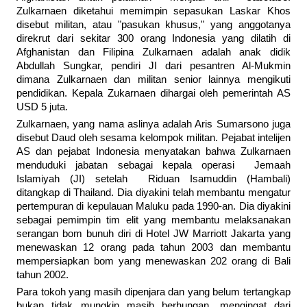
Zulkarnaen diketahui memimpin sepasukan Laskar Khos
disebut militan, atau "pasukan khusus," yang anggotanya
direkrut dari sekitar 300 orang Indonesia yang dilatih di
Afghanistan dan Filipina Zulkarnaen adalah anak didik
Abdullah Sungkar, pendiri JI dari pesantren Al-Mukmin
dimana Zulkarnaen dan militan senior lainnya mengikuti
pendidikan. Kepala Zukarnaen dihargai oleh pemerintah AS
USD 5 juta.
Zulkarnaen, yang nama aslinya adalah Aris Sumarsono juga
disebut Daud oleh sesama kelompok militan. Pejabat intelijen
AS dan pejabat Indonesia menyatakan bahwa Zulkarnaen
menduduki jabatan sebagai kepala operasi Jemaah
Islamiyah (JI) setelah Riduan Isamuddin (Hambali)
ditangkap di Thailand. Dia diyakini telah membantu mengatur
pertempuran di kepulauan Maluku pada 1990-an. Dia diyakini
sebagai pemimpin tim elit yang membantu melaksanakan
serangan bom bunuh diri di Hotel JW Marriott Jakarta yang
menewaskan 12 orang pada tahun 2003 dan membantu
mempersiapkan bom yang menewaskan 202 orang di Bali
tahun 2002.
Para tokoh yang masih dipenjara dan yang belum tertangkap
bukan tidak mungkin masih berhungan, mengingat dari