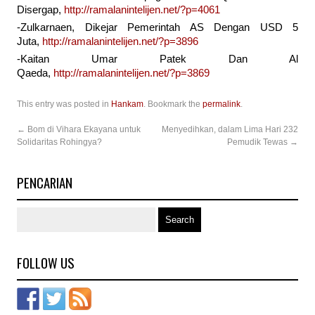
Disergap,
http://ramalanintelijen.net/?p=4061
-Zulkarnaen, Dikejar Pemerintah AS Dengan USD 5
Juta,
http://ramalanintelijen.net/?p=3896
-Kaitan Umar Patek Dan Al
Qaeda,
http://ramalanintelijen.net/?p=3869
This entry was posted in
Hankam
. Bookmark the
permalink
.
←
Bom di Vihara Ekayana untuk
Menyedihkan, dalam Lima Hari 232
Solidaritas Rohingya?
Pemudik Tewas
→
PENCARIAN
FOLLOW US