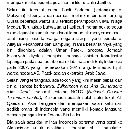
merupakan eks peserta pelatihan militer di Jalin Jantho.
Selain itu tercatat nama Fadli Sadama (tertangkap di
Malaysia), dipenjara dan berhasil melarikan diri dari Tanjung
Gusta beberapa waktu lalu, terlibat perampokan CIMB Niaga
Medan. Terungkap bahwa uang hasil dari merampok tersebut
akan digunakan untuk mendanai teror untuk menyerang aset-
aset asing beserta warga negara asing yang berada di
wilayah Pekanbaru dan Lampung. Nama besar lainnya yang
kini dipenjara adalah Umar Patek, anggota Jemaah
Islamiyah, diyakini menjabat sebagai asisten koordinator
lapangan pada saat pemboman klub malam di Bali, Indonesia
pada 2002, yang menewaskan 202 orang, termasuk tujuh
warga negara AS. Patek adalah ekstraksi Arab Jawa.
Selain yang tertangkap, ada tokoh yang kini masih bebas dan
dinilai sangat berbahaya.
Zulkarnaen
alias
Aris Sumarsono
alias
Daud,
menurut catatan NCTC (
National Counter
Terrorism Center),
Zulkarnaen adalah salah satu tokoh Al-
Qaeda di Asia Tenggara dan merupakan salah satu dari
sedikit orang di Indonesia yang memiliki kontak langsung
dengan jaringan teror Osama Bin Laden.
Dia salah satu dari militan Indonesia pertama yang pergi ke
Afghanistan untuk pelatihan menjadi ahli sabotase.