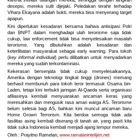
desepsi, mereka sulit dijejaki. Peledakan terahir terhadap
Vihara Ekayana adalah bukti, mereka bisa menyerang target
apapun.
Kini diperlukan kesadaran bersama bahwa antisipasi Polri
dan BNPT dalam menghadapi ulah terorisme saja tidak
cukup, law enforcement tidak bisa menyelesaikan masalah
terorisme. Yang dibutuhkan adalah kesadaran dan
keterlibatan masyarakat sebagai early warning. Para tokoh
(
key informal individual
) perlu dilibatkan untuk menyadarkan
mereka yang sudah terkontaminasi.
Kekerasan bersenjata tidak cukup menyelesaikannya,
Amerika dengan teknologi tingkat tinggi (drones) memang
berhasil membunuh para tokoh teror termasuk Osama bin-
Laden, tetapi kini terbukti jaringan Al-Qaeda serta organisasi
afiliasinya kembali menyuarakan ancaman keras yang
meresahkan dan mengusik rasa aman warga AS. Terorisme
belum selesai bagi AS, bahkan kini muncul ancaman baru
Home Grown Terrorism. Kita berdoa semoga tidak ada
fasilitas asing kembali diserang di tanah air, yang pasti kita
tidak suka Indonesia kembali menjadi ajang tempur mereka.
Oleh : Prayitno Ramelan,
www.ramalanintelijen.net