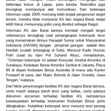
beberapa kasus di Lapas, para bandar Narkotika juga
terungkap mempunyai alat komunikasi. Dari beberapa
informasi sejak 2009, memang telah terjadi pergeseran target
teroris, mereka tidak menyasar AS dan negara Barat, tetapi
lebih fokus menyerang polisi yang disebut sebagai thagut.
Informasi AS dan Barat lainnya kembali menjadi target
sebenarnya terungkap saat penangkapan kelompok teror
yang menamakan dirinya Haraqah Sunny untuk Masyarakat
Indonesia (HASMI) dengan pimpinan jaringan adalah Abu
Hanifah (sudah tertangkap di Solo). Menurut Kadiv Humas
Polri (saat itu Irjen Pol Suhardi Alius), menjelaskan,
"Orientasi kelompok ini adalah Konsulat Jendral Amerika di
Surabaya, Kedutaan Besar Amerika Serikat di Jakarta, Plaza
89 di depan Kedutaan Besar Australia di mana ada Kantor
Freeport di sana, dan Mako Brimob di Jalan Srondol, Jawa
Tengah," katanya.
Dari fakta penyerangan fasilitas AS dan negara Barat lainnya,
serta masih adanya tokoh teror yang bebas, serta adanya
dokumen ancaman terhadap fasilitas AS, nampaknya
kewaspadaan terhadap keamanan Kedutaan Besar perlu
ditingkatkan. Kelabihan kelompok teror menurut teori perang
karena inisiatif ditangan mereka, sehingga dengan langkah