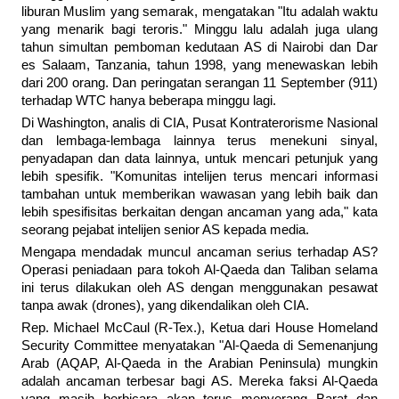
liburan Muslim yang semarak, mengatakan "Itu adalah waktu
yang menarik bagi teroris." Minggu lalu adalah juga ulang
tahun simultan pemboman kedutaan AS di Nairobi dan Dar
es Salaam, Tanzania, tahun 1998, yang menewaskan lebih
dari 200 orang. Dan peringatan serangan 11 September (911)
terhadap WTC hanya beberapa minggu lagi.
Di Washington, analis di CIA, Pusat Kontraterorisme Nasional
dan lembaga-lembaga lainnya terus menekuni sinyal,
penyadapan dan data lainnya, untuk mencari petunjuk yang
lebih spesifik. "Komunitas intelijen terus mencari informasi
tambahan untuk memberikan wawasan yang lebih baik dan
lebih spesifisitas berkaitan dengan ancaman yang ada," kata
seorang pejabat intelijen senior AS kepada media.
Mengapa mendadak muncul ancaman serius terhadap AS?
Operasi peniadaan para tokoh Al-Qaeda dan Taliban selama
ini terus dilakukan oleh AS dengan menggunakan pesawat
tanpa awak (drones), yang dikendalikan oleh CIA.
Rep. Michael McCaul (R-Tex.), Ketua dari House Homeland
Security Committee menyatakan "Al-Qaeda di Semenanjung
Arab (AQAP, Al-Qaeda in the Arabian Peninsula) mungkin
adalah ancaman terbesar bagi AS. Mereka faksi Al-Qaeda
yang masih berbicara akan terus menyerang Barat dan