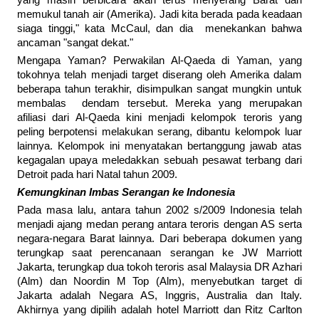
memukul tanah air (Amerika). Jadi kita berada pada keadaan
siaga tinggi," kata McCaul, dan dia menekankan bahwa
ancaman "sangat dekat."
Mengapa Yaman? Perwakilan Al-Qaeda di Yaman, yang
tokohnya telah menjadi target diserang oleh Amerika dalam
beberapa tahun terakhir, disimpulkan sangat mungkin untuk
membalas dendam tersebut. Mereka yang merupakan
afiliasi dari Al-Qaeda kini menjadi kelompok teroris yang
peling berpotensi melakukan serang, dibantu kelompok luar
lainnya. Kelompok ini menyatakan bertanggung jawab atas
kegagalan upaya meledakkan sebuah pesawat terbang dari
Detroit pada hari Natal tahun 2009.
Kemungkinan Imbas Serangan ke Indonesia
Pada masa lalu, antara tahun 2002 s/2009 Indonesia telah
menjadi ajang medan perang antara teroris dengan AS serta
negara-negara Barat lainnya. Dari beberapa dokumen yang
terungkap saat perencanaan serangan ke JW Marriott
Jakarta, terungkap dua tokoh teroris asal Malaysia DR Azhari
(Alm) dan Noordin M Top (Alm), menyebutkan target di
Jakarta adalah Negara AS, Inggris, Australia dan Italy.
Akhirnya yang dipilih adalah hotel Marriott dan Ritz Carlton