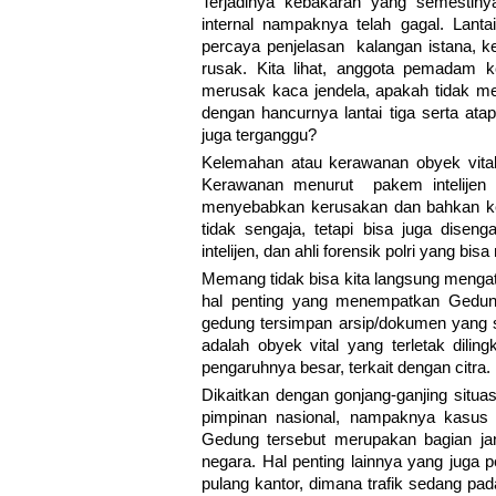
Terjadinya kebakaran yang semestiny
internal nampaknya telah gagal. Lanta
percaya penjelasan kalangan istana, k
rusak. Kita lihat, anggota pemadam 
merusak kaca jendela, apakah tidak me
dengan hancurnya lantai tiga serta at
juga terganggu?
Kelemahan atau kerawanan obyek vital
Kerawanan menurut pakem intelijen a
menyebabkan kerusakan dan bahkan kel
tidak sengaja, tetapi bisa juga dise
intelijen, dan ahli forensik polri yang bis
Memang tidak bisa kita langsung mengata
hal penting yang menempatkan Gedung
gedung tersimpan arsip/dokumen yang s
adalah obyek vital yang terletak dilin
pengaruhnya besar, terkait dengan citra.
Dikaitkan dengan gonjang-ganjing situa
pimpinan nasional, nampaknya kasus 
Gedung tersebut merupakan bagian jan
negara. Hal penting lainnya yang juga p
pulang kantor, dimana trafik sedang pa