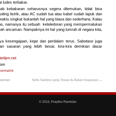
i ludes terbakar.
b kebakaran seharusnya segera ditemukan, tidak bisa
ting listrik, atau AC sudah tua atau kabel sudah lapuk dan
aktu singkat bukanlah hal yang biasa dan sederhana. Kalau
tas, namanya itu sebuah keteledoran yang mempermalukan
uah ancaman. Nampaknya ini hal yang lumrah di negara kita,
ya kesengajaan, kejar dan perdalam terus. Sabotase juga
an sasaran yang lebih besar, kira-kira demikian dasar
elijen.net
com
permalink
.
galaman
Sertu Santoso yang Tewas itu Bukan Kopassus
→
© 2016, Prayitno Ramelan.