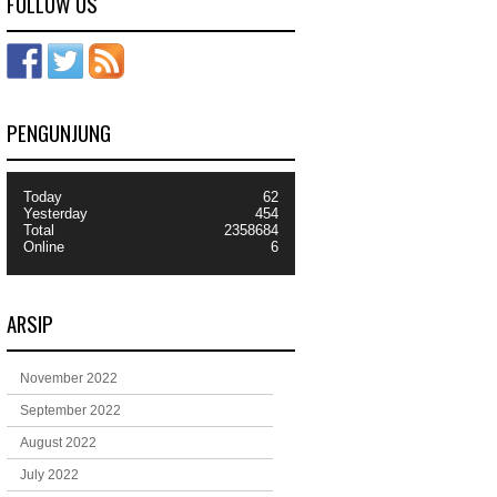
FOLLOW US
PENGUNJUNG
Today
62
Yesterday
454
Total
2358684
Online
6
ARSIP
November 2022
September 2022
August 2022
July 2022