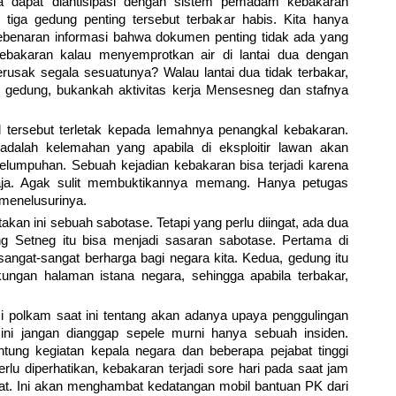
a dapat diantisipasi dengan sistem pemadam kebakaran
i tiga gedung penting tersebut terbakar habis. Kita hanya
ebenaran informasi bahwa dokumen penting tidak ada yang
kebakaran kalau menyemprotkan air di lantai dua dengan
rusak segala sesuatunya? Walau lantai dua tidak terbakar,
ap gedung, bukankah aktivitas kerja Mensesneg dan stafnya
 tersebut terletak kepada lemahnya penangkal kebakaran.
dalah kelemahan yang apabila di eksploitir lawan akan
umpuhan. Sebuah kejadian kebakaran bisa terjadi karena
ngaja. Agak sulit membuktikannya memang. Hanya petugas
a menelusurinya.
kan ini sebuah sabotase. Tetapi yang perlu diingat, ada dua
 Setneg itu bisa menjadi sasaran sabotase. Pertama di
angat-sangat berharga bagi negara kita. Kedua, gedung itu
gkungan halaman istana negara, sehingga apabila terbakar,
si polkam saat ini tentang akan adanya upaya penggulingan
ini jangan dianggap sepele murni hanya sebuah insiden.
tung kegiatan kepala negara dan beberapa pejabat tinggi
erlu diperhatikan, kebakaran terjadi sore hari pada saat jam
dat. Ini akan menghambat kedatangan mobil bantuan PK dari