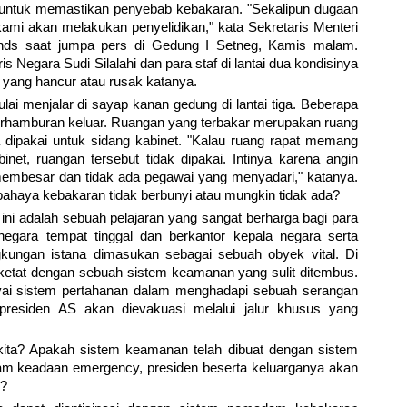
ut untuk memastikan penyebab kebakaran. "Sekalipun dugaan
a, kami akan melakukan penyelidikan," kata Sekretaris Menteri
nds saat jumpa pers di Gedung I Setneg, Kamis malam.
 Negara Sudi Silalahi dan para staf di lantai dua kondisinya
yang hancur atau rusak katanya.
ai menjalar di sayap kanan gedung di lantai tiga. Beberapa
 berhamburan keluar. Ruangan yang terbakar merupakan ruang
 dipakai untuk sidang kabinet. "Kalau ruang rapat memang
inet, ruangan tersebut tidak dipakai. Intinya karena angin
 membesar dan tidak ada pegawai yang menyadari," katanya.
ahaya kebakaran tidak berbunyi atau mungkin tidak ada?
an ini adalah sebuah pelajaran yang sangat berharga bagi para
negara tempat tinggal dan berkantor kepala negara serta
gkungan istana dimasukan sebagai sebuah obyek vital. Di
 ketat dengan sebuah sistem keamanan yang sulit ditembus.
ai sistem pertahanan dalam menghadapi sebuah serangan
residen AS akan dievakuasi melalui jalur khusus yang
ita? Apakah sistem keamanan telah dibuat dengan sistem
m keadaan emergency, presiden beserta keluarganya akan
n?