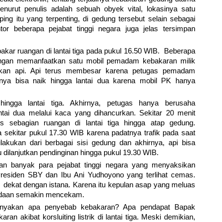
nurut penulis adalah sebuah obyek vital, lokasinya satu
ng itu yang terpenting, di gedung tersebut selain sebagai
tor beberapa pejabat tinggi negara juga jelas tersimpan
kar ruangan di lantai tiga pada pukul 16.50 WIB. Beberapa
ngan memanfaatkan satu mobil pemadam kebakaran milik
an api. Api terus membesar karena petugas pemadam
nya bisa naik hingga lantai dua karena mobil PK hanya
ingga lantai tiga. Akhirnya, petugas hanya berusaha
tai dua melalui kaca yang dihancurkan. Sekitar 20 menit
 sebagian ruangan di lantai tiga hingga atap gedung.
sekitar pukul 17.30 WIB karena padatnya trafik pada saat
akukan dari berbagai sisi gedung dan akhirnya, api bisa
u dilanjutkan pendinginan hingga pukul 19.30 WIB.
n banyak para pejabat tinggi negara yang menyaksikan
Presiden SBY dan Ibu Ani Yudhoyono yang terlihat cemas.
 dekat dengan istana. Karena itu kepulan asap yang meluas
adaan semakin mencekam.
nanyakan apa penyebab kebakaran? Apa pendapat Bapak
n akibat korsluiting listrik di lantai tiga. Meski demikian,