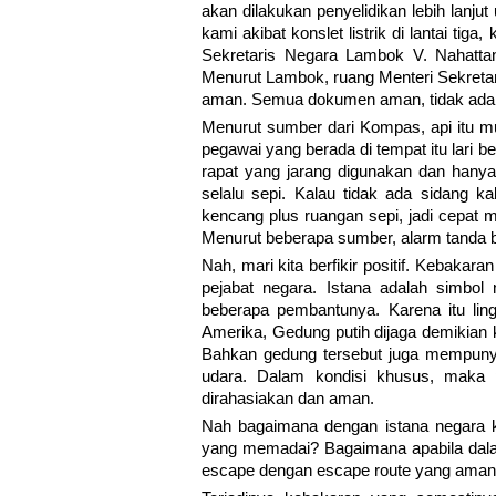
akan dilakukan penyelidikan lebih lanj
kami akibat konslet listrik di lantai tig
Sekretaris Negara Lambok V. Nahatta
Menurut Lambok, ruang Menteri Sekretaris
aman. Semua dokumen aman, tidak ada 
Menurut sumber dari Kompas, api itu mul
pegawai yang berada di tempat itu lari
rapat yang jarang digunakan dan hanya
selalu sepi. Kalau tidak ada sidang kab
kencang plus ruangan sepi, jadi cepat
Menurut beberapa sumber, alarm tanda b
Nah, mari kita berfikir positif. Kebakar
pejabat negara. Istana adalah simbol 
beberapa pembantunya. Karena itu lin
Amerika, Gedung putih dijaga demikian
Bahkan gedung tersebut juga mempuny
udara. Dalam kondisi khusus, maka p
dirahasiakan dan aman.
Nah bagaimana dengan istana negara k
yang memadai? Bagaimana apabila dala
escape dengan escape route yang ama