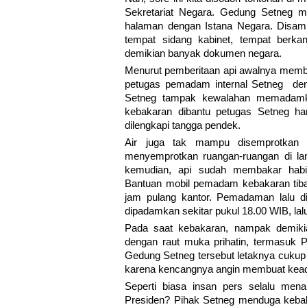
Sekretariat Negara. Gedung Setneg me
halaman dengan Istana Negara. Disampi
tempat sidang kabinet, tempat berkan
demikian banyak dokumen negara.
Menurut pemberitaan api awalnya memba
petugas pemadam internal Setneg de
Setneg tampak kewalahan memadamk
kebakaran dibantu petugas Setneg ha
dilengkapi tangga pendek.
Air juga tak mampu disemprotkan h
menyemprotkan ruangan-ruangan di lan
kemudian, api sudah membakar habis
Bantuan mobil pemadam kebakaran tiba 
jam pulang kantor. Pemadaman lalu dil
dipadamkan sekitar pukul 18.00 WIB, lal
Pada saat kebakaran, nampak demikia
dengan raut muka prihatin, termasuk 
Gedung Setneg tersebut letaknya cukup
karena kencangnya angin membuat ke
Seperti biasa insan pers selalu me
Presiden? Pihak Setneg menduga kebakara