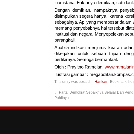
luar istana. Faktanya demikian, satu lanta
Dengan demikian, nampaknya penyeba
disimpulkan segera hanya karena korslui
sebagainya. Api yang membesar dalam w
memang penyebabnya hal tersebut dia
institusi dan negara. Menyepelekan seb
barangkali.
Apabila indikasi menjurus kearah adan
dikerjakan untuk sebuah tujuan deng
berfikirnya. Semoga bermanfaat.
Oleh : Prayitno Ramelan,
www.ramalanint
Ilustrasi gambar : megapolitan.kompas.
This entry was posted in
Hankam
. Bookmark the
←
Partai Demokrat Sebaiknya Belajar Dari Pen
Pahitnya