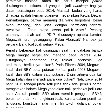
pemimpin nasional maka dia harus menjadi
patron
dikalangan konstituen. Ini yang menjadi '
handicap'
baginya
dalam persaingan pada 2014. Masalah kedua yang harus
dihadapi adalah kemampuannya meyakinkan Ketua Dewan
Pertimbangan, bahwa memang dia yang berpotensi besar
akan menang, dan jelas dengan
bargaining
tertentu
mestinya. Terus siapa lawan politik Anas? Pesaing
utamanya adalah calon PDIP, khususnya apabila kembali
Megawati turun gelanggang. Kalau Aburizal? Nampaknya
peluang Bang Ical tidak sebaik Mega.
Penulis beberapa kali disanggah saat mengatakan bahwa
Mega sangat berpeluang menang pada Pilpres 2014.
Hitungannya sederhana saja, rakyat Indonesia juga
sederhana berfikirnya bukan?. Pada Pilpres 2004, Megawati
kalah dari SBY pada putaran kedua, pada 2009 Megawati
kalah dari SBY dalam satu putaran. Disini artinya dua kali
Mega kalah dan menjadi juara dua bukan? Nah, pada 2014
nanti SBY sebagai juara satu jelas tidak ada, penulis berani
mengatakan bahwa Mega yang akan naik peringkat jadi juara
satu. Apakah pemilih SBY akan memilih pengganti SBY?,
belum tentu dan kemungkinan tidak, karena dalam pemilihan
langsung, konstituen akan memilih tokoh idolanya, bukan