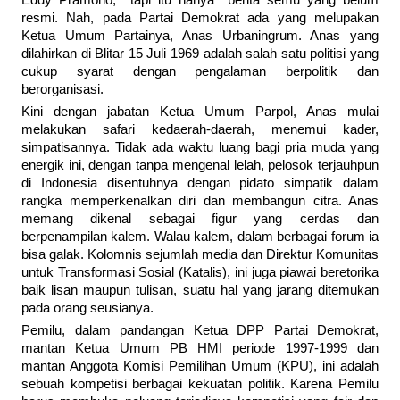
Eddy Pramono, tapi itu hanya berita semu yang belum
resmi. Nah, pada Partai Demokrat ada yang melupakan
Ketua Umum Partainya, Anas Urbaningrum. Anas yang
dilahirkan di Blitar 15 Juli 1969 adalah salah satu politisi yang
cukup syarat dengan pengalaman berpolitik dan
berorganisasi.
Kini dengan jabatan Ketua Umum Parpol, Anas mulai
melakukan safari kedaerah-daerah, menemui kader,
simpatisannya. Tidak ada waktu luang bagi pria muda yang
energik ini, dengan tanpa mengenal lelah, pelosok terjauhpun
di Indonesia disentuhnya dengan pidato simpatik dalam
rangka memperkenalkan diri dan membangun citra. Anas
memang dikenal sebagai figur yang cerdas dan
berpenampilan kalem. Walau kalem, dalam berbagai forum ia
bisa galak. Kolomnis sejumlah media dan Direktur Komunitas
untuk Transformasi Sosial (Katalis), ini juga piawai beretorika
baik lisan maupun tulisan, suatu hal yang jarang ditemukan
pada orang seusianya.
Pemilu, dalam pandangan Ketua DPP Partai Demokrat,
mantan Ketua Umum PB HMI periode 1997-1999 dan
mantan Anggota Komisi Pemilihan Umum (KPU), ini adalah
sebuah kompetisi berbagai kekuatan politik. Karena Pemilu