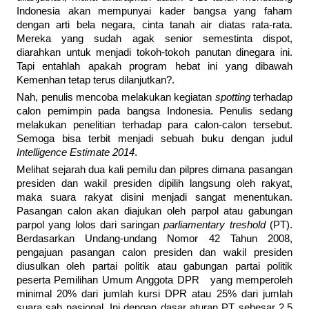
Indonesia akan mempunyai kader bangsa yang faham
dengan arti bela negara, cinta tanah air diatas rata-rata.
Mereka yang sudah agak senior semestinta dispot,
diarahkan untuk menjadi tokoh-tokoh panutan dinegara ini.
Tapi entahlah apakah program hebat ini yang dibawah
Kemenhan tetap terus dilanjutkan?.
Nah, penulis mencoba melakukan kegiatan
spotting
terhadap
calon pemimpin pada bangsa Indonesia. Penulis sedang
melakukan penelitian terhadap para calon-calon tersebut.
Semoga bisa terbit menjadi sebuah buku dengan judul
Intelligence Estimate 2014
.
Melihat sejarah dua kali pemilu dan pilpres dimana pasangan
presiden dan wakil presiden dipilih langsung oleh rakyat,
maka suara rakyat disini menjadi sangat menentukan.
Pasangan calon akan diajukan oleh parpol atau gabungan
parpol yang lolos dari saringan
parliamentary treshold
(PT).
Berdasarkan Undang-undang Nomor 42 Tahun 2008,
pengajuan pasangan calon presiden dan wakil presiden
diusulkan oleh partai politik atau gabungan partai politik
peserta Pemilihan Umum Anggota DPR yang memperoleh
minimal 20% dari jumlah kursi DPR atau 25% dari jumlah
suara sah nasional. Ini dengan dasar aturan PT sebesar 2,5