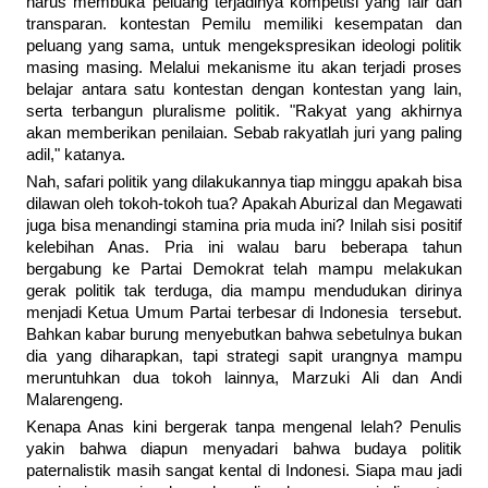
harus membuka peluang terjadinya kompetisi yang fair dan
transparan. kontestan Pemilu memiliki kesempatan dan
peluang yang sama, untuk mengekspresikan ideologi politik
masing masing. Melalui mekanisme itu akan terjadi proses
belajar antara satu kontestan dengan kontestan yang lain,
serta terbangun pluralisme politik. "Rakyat yang akhirnya
akan memberikan penilaian. Sebab rakyatlah juri yang paling
adil," katanya.
Nah, safari politik yang dilakukannya tiap minggu apakah bisa
dilawan oleh tokoh-tokoh tua? Apakah Aburizal dan Megawati
juga bisa menandingi stamina pria muda ini? Inilah sisi positif
kelebihan Anas. Pria ini walau baru beberapa tahun
bergabung ke Partai Demokrat telah mampu melakukan
gerak politik tak terduga, dia mampu mendudukan dirinya
menjadi Ketua Umum Partai terbesar di Indonesia tersebut.
Bahkan kabar burung menyebutkan bahwa sebetulnya bukan
dia yang diharapkan, tapi strategi sapit urangnya mampu
meruntuhkan dua tokoh lainnya, Marzuki Ali dan Andi
Malarengeng.
Kenapa Anas kini bergerak tanpa mengenal lelah? Penulis
yakin bahwa diapun menyadari bahwa budaya politik
paternalistik masih sangat kental di Indonesi. Siapa mau jadi