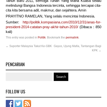
Tahun Baru 2011, semoga Tuhan Yang Maha Kuasa selalu
melindungi Bangsa Indonesia tercinta, sehingga tercapai cita-
cita kita bersama adil, makmur, dan sejahtera. Amin
PRAYITNO RAMELAN, Yang selalu mencintai Indonesia.
Sumber:
http://politik.kompasiana.com/2010/12/31/anas-for-
president-2014-catatan-pray-akhir-tahun-2010/
(Dibaca : 850
kali)
This entry was posted in
Politik
. Bookmark the
permalink
.
←
Suporter Malaysia Takut Ke-GBK
Gayus, Ujung Mafia, Tantangan Bagi
KPK
→
PENCARIAN
FOLLOW US