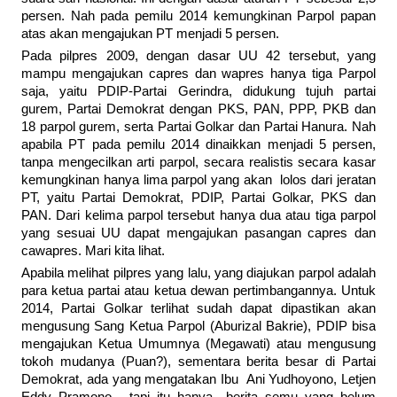
persen. Nah pada pemilu 2014 kemungkinan Parpol papan
atas akan mengajukan PT menjadi 5 persen.
Pada pilpres 2009, dengan dasar UU 42 tersebut, yang
mampu mengajukan capres dan wapres hanya tiga Parpol
saja, yaitu PDIP-Partai Gerindra, didukung tujuh partai
gurem, Partai Demokrat dengan PKS, PAN, PPP, PKB dan
18 parpol gurem, serta Partai Golkar dan Partai Hanura. Nah
apabila PT pada pemilu 2014 dinaikkan menjadi 5 persen,
tanpa mengecilkan arti parpol, secara realistis secara kasar
kemungkinan hanya lima parpol yang akan lolos dari jeratan
PT, yaitu Partai Demokrat, PDIP, Partai Golkar, PKS dan
PAN. Dari kelima parpol tersebut hanya dua atau tiga parpol
yang sesuai UU dapat mengajukan pasangan capres dan
cawapres. Mari kita lihat.
Apabila melihat pilpres yang lalu, yang diajukan parpol adalah
para ketua partai atau ketua dewan pertimbangannya. Untuk
2014, Partai Golkar terlihat sudah dapat dipastikan akan
mengusung Sang Ketua Parpol (Aburizal Bakrie), PDIP bisa
mengajukan Ketua Umumnya (Megawati) atau mengusung
tokoh mudanya (Puan?), sementara berita besar di Partai
Demokrat, ada yang mengatakan Ibu Ani Yudhoyono, Letjen