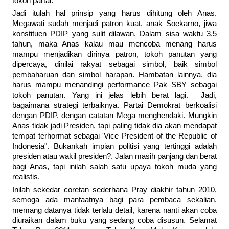
tokoh partai.
Jadi itulah hal prinsip yang harus dihitung oleh Anas.
Megawati sudah menjadi patron kuat, anak Soekarno, jiwa
konstituen PDIP yang sulit dilawan. Dalam sisa waktu 3,5
tahun, maka Anas kalau mau mencoba menang harus
mampu menjadikan dirinya patron, tokoh panutan yang
dipercaya, dinilai rakyat sebagai simbol, baik simbol
pembaharuan dan simbol harapan. Hambatan lainnya, dia
harus mampu menandingi performance Pak SBY sebagai
tokoh panutan. Yang ini jelas lebih berat lagi. Jadi,
bagaimana strategi terbaiknya. Partai Demokrat berkoalisi
dengan PDIP, dengan catatan Mega menghendaki. Mungkin
Anas tidak jadi Presiden, tapi paling tidak dia akan mendapat
tempat terhormat sebagai 'Vice President of the Republic of
Indonesia". Bukankah impian politisi yang tertinggi adalah
presiden atau wakil presiden?. Jalan masih panjang dan berat
bagi Anas, tapi inilah salah satu upaya tokoh muda yang
realistis.
Inilah sekedar coretan sederhana Pray diakhir tahun 2010,
semoga ada manfaatnya bagi para pembaca sekalian,
memang datanya tidak terlalu detail, karena nanti akan coba
diuraikan dalam buku yang sedang coba disusun. Selamat