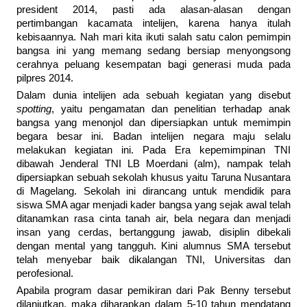
president 2014, pasti ada alasan-alasan dengan
pertimbangan kacamata intelijen, karena hanya itulah
kebisaannya. Nah mari kita ikuti salah satu calon pemimpin
bangsa ini yang memang sedang bersiap menyongsong
cerahnya peluang kesempatan bagi generasi muda pada
pilpres 2014.
Dalam dunia intelijen ada sebuah kegiatan yang disebut
spotting
, yaitu pengamatan dan penelitian terhadap anak
bangsa yang menonjol dan dipersiapkan untuk memimpin
begara besar ini. Badan intelijen negara maju selalu
melakukan kegiatan ini. Pada Era kepemimpinan TNI
dibawah Jenderal TNI LB Moerdani (alm), nampak telah
dipersiapkan sebuah sekolah khusus yaitu Taruna Nusantara
di Magelang. Sekolah ini dirancang untuk mendidik para
siswa SMA agar menjadi kader bangsa yang sejak awal telah
ditanamkan rasa cinta tanah air, bela negara dan menjadi
insan yang cerdas, bertanggung jawab, disiplin dibekali
dengan mental yang tangguh. Kini alumnus SMA tersebut
telah menyebar baik dikalangan TNI, Universitas dan
perofesional.
Apabila program dasar pemikiran dari Pak Benny tersebut
dilanjutkan, maka diharapkan dalam 5-10 tahun mendatang