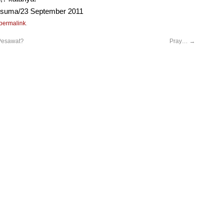
usuma/23 September 2011
permalink
.
Pesawat?
Pray…
→