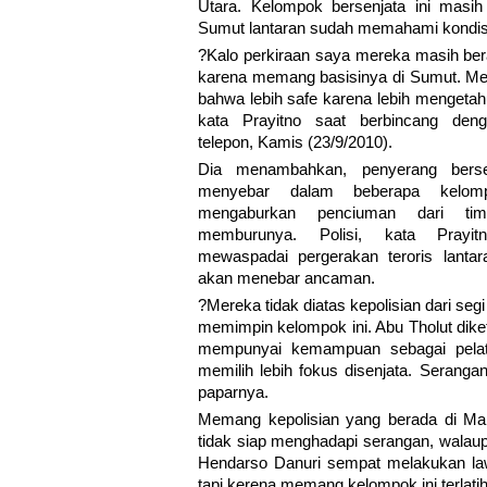
Utara. Kelompok bersenjata ini masi
Sumut lantaran sudah memahami kondis
?Kalo perkiraan saya mereka masih berad
karena memang basisinya di Sumut. M
bahwa lebih safe karena lebih mengetahu
kata Prayitno saat berbincang den
telepon, Kamis (23/9/2010).
Dia menambahkan, penyerang bersen
menyebar dalam beberapa kelom
mengaburkan penciuman dari t
memburunya. Polisi, kata Prayit
mewaspadai pergerakan teroris lanta
akan menebar ancaman.
?Mereka tidak diatas kepolisian dari se
memimpin kelompok ini. Abu Tholut diket
mempunyai kemampuan sebagai pelati
memilih lebih fokus disenjata. Serang
paparnya.
Memang kepolisian yang berada di Ma
tidak siap menghadapi serangan, walau
Hendarso Danuri sempat melakukan law
tapi kerena memang kelompok ini terlatih