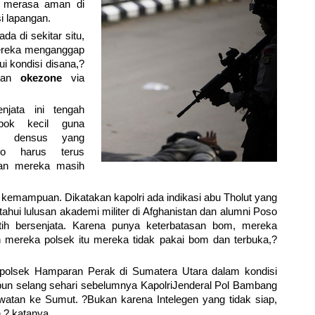
h merasa aman di
i lapangan.
a di sekitar situ,
ereka menganggap
i kondisi disana,?
gan
okezone
via
jata ini tengah
pok kecil guna
im densus yang
no harus terus
ran mereka masih
gi kemampuan. Dikatakan kapolri ada indikasi abu Tholut yang
ahui lulusan akademi militer di Afghanistan dan alumni Poso
h bersenjata. Karena punya keterbatasan bom, mereka
an mereka polsek itu mereka tidak pakai bom dan terbuka,?
polsek Hamparan Perak di Sumatera Utara dalam kondisi
pun selang sehari sebelumnya KapolriJenderal Pol Bambang
atan ke Sumut. ?Bukan karena Intelegen yang tidak siap,
,? katanya.