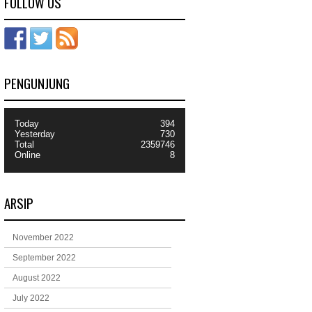
FOLLOW US
PENGUNJUNG
Today
394
Yesterday
730
Total
2359746
Online
8
ARSIP
November 2022
September 2022
August 2022
July 2022