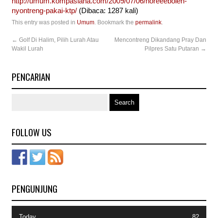
http://umum.kompasiana.com/2009/07/06/horeeeboleh-
nyontreng-pakai-ktp/
(Dibaca: 1287 kali)
This entry was posted in
Umum
. Bookmark the
permalink
.
←
Golf Di Halim, Pilih Lurah Atau
Mencontreng Dikandang Pray Dan
Wakil Lurah
Pilpres Satu Putaran
→
PENCARIAN
FOLLOW US
PENGUNJUNG
Today
82