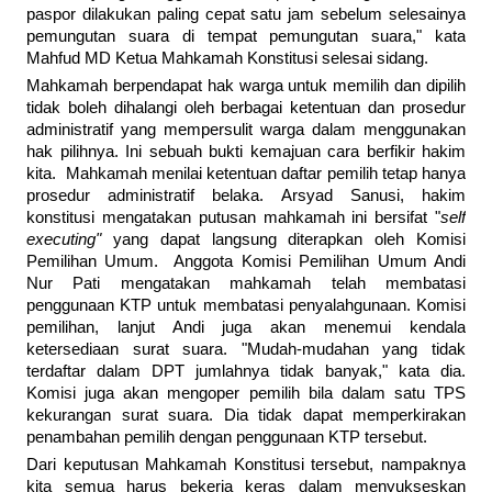
paspor dilakukan paling cepat satu jam sebelum selesainya
pemungutan suara di tempat pemungutan suara," kata
Mahfud MD Ketua Mahkamah Konstitusi selesai sidang.
Mahkamah berpendapat hak warga untuk memilih dan dipilih
tidak boleh dihalangi oleh berbagai ketentuan dan prosedur
administratif yang mempersulit warga dalam menggunakan
hak pilihnya. Ini sebuah bukti kemajuan cara berfikir hakim
kita. Mahkamah menilai ketentuan daftar pemilih tetap hanya
prosedur administratif belaka. Arsyad Sanusi, hakim
konstitusi mengatakan putusan mahkamah ini bersifat "
self
executing"
yang dapat langsung diterapkan oleh Komisi
Pemilihan Umum. Anggota Komisi Pemilihan Umum Andi
Nur Pati mengatakan mahkamah telah membatasi
penggunaan KTP untuk membatasi penyalahgunaan. Komisi
pemilihan, lanjut Andi juga akan menemui kendala
ketersediaan surat suara. "Mudah-mudahan yang tidak
terdaftar dalam DPT jumlahnya tidak banyak," kata dia.
Komisi juga akan mengoper pemilih bila dalam satu TPS
kekurangan surat suara. Dia tidak dapat memperkirakan
penambahan pemilih dengan penggunaan KTP tersebut.
Dari keputusan Mahkamah Konstitusi tersebut, nampaknya
kita semua harus bekerja keras dalam menyukseskan